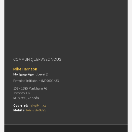
COMMUNIQUER AVEC NOUS
Mike Harrison
Mortgage Agent Level 2
Permis d’initiateur #M19001433
107 - 1585 Markham Rd
Toronto, ON
M1B 2W1, Canada
Courriel:
mike@fin.ca
Mobile:
647-836-9875