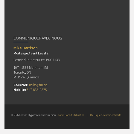
COMMUNIQUER AVEC NOUS
Mike Harrison
Mortgage Agent Level 2
Permis d’initiateur #M19001433
107 - 1585 Markham Rd
Toronto, ON
M1B 2W1, Canada
Courriel:
mike@fin.ca
Mobile:
647-836-9875
© 2026 Centres Hypothécaires Dominion
Conditions d’utilisation
|
Politique de confidentialité